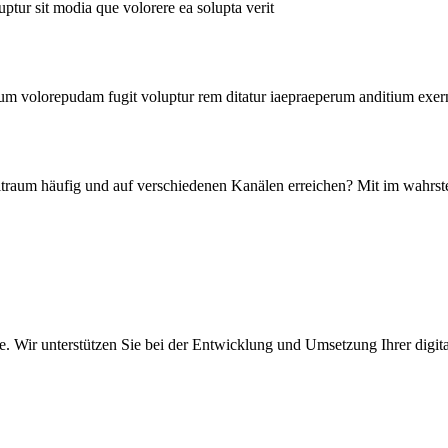
uptur sit modia que volorere ea solupta verit
um volorepudam fugit voluptur rem ditatur iaepraeperum anditium exern
eitraum häufig und auf verschiedenen Kanälen erreichen? Mit im wahr
heute. Wir unterstützen Sie bei der Entwicklung und Umsetzung Ihrer dig