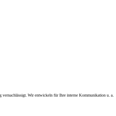
n angepasste Nachhaltigkeitsstrategie entwickeln? Systematisch
erfolges.
vernachlässigt. Wir entwickeln für Ihre interne Kommunikation u. a.