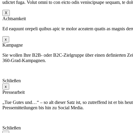
udictet fuga. Volut omni to con eicto odis veniscipsape sequam, te dol
X
Achtsamkeit
Ed eaquunt orepeli quibus apic te molor aceatem quatis as magnis der
x
Kampagne
Sie wollen Ihre B2B- oder B2C-Zielgruppe über einen definierten Z
360-Grad-Kampagnen.
Schließen
x
Pressearbeit
„Tue Gutes und…“ – so alt dieser Satz ist, so zutreffend ist er bis 
Pressemitteilungen bis hin zu Social Media.
Schließen