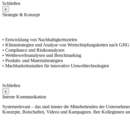
Schließen
x
Strategie & Konzept
Sie setzen bereits nachhaltige Prozesse um und wollen einzelne Aspe
erarbeiten wir gemeinsam mit Ihnen strategische Empfehlungen und 
• Entwicklung von Nachhaltigkeitszielen
•
Klimastrategien und Analyse von Wertschöpfungsketten nach GHG
•
Compliance und Risikoanalysen
•
Wettbewerbsanalysen und Benchmarking
•
Produkt- und Materialstrategien
•
Machbarkeitsstudien für innovative Umwelttechnologien
Schließen
x
Interne Kommunikation
Systemrelevant – das sind immer die Mitarbeitenden der Unternehmen
Konzepte, Botschaften, Videos und Kampagnen. Ihre Kolleginnen un