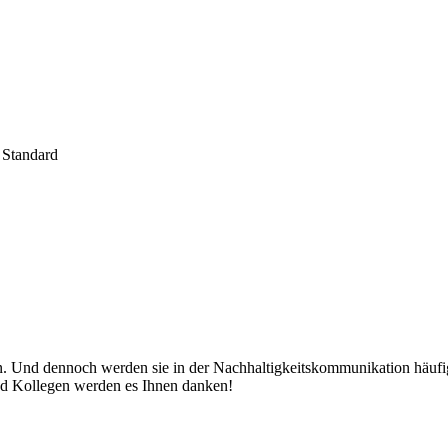
kte vertiefen? Oder Sie möchten von Grund auf eine an Ihr Unternehme
zeigen Umsetzungsmöglichkeiten zur Unterstützung Ihres Unternehmens
 Standard
. Und dennoch werden sie in der Nachhaltigkeitskommunikation häufig 
d Kollegen werden es Ihnen danken!